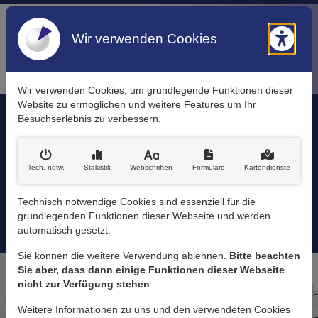
Wir verwenden Cookies
Barr
Wir verwenden Cookies, um grundlegende Funktionen dieser
Website zu ermöglichen und weitere Features um Ihr
Rufen Sie uns an:
Besuchserlebnis zu verbessern.
(0 21 71) 490 59 20
Schreiben Sie uns:
Tech. notw
.
Stakistik
Webschriften
Formulare
Kartendienste
Kontaktinformationen
info@pinner-stb.de
Technisch notwendige Cookies sind essenziell für die
Ernst-Bloch-Straße 4
grundlegenden Funktionen dieser Webseite und werden
51377 Leverkusen
automatisch gesetzt.
Sie können die weitere Verwendung ablehnen.
Bitte beachten
Sie aber, dass dann einige Funktionen dieser Webseite
nicht zur Verfügung stehen
.
Weitere Informationen zu uns und den verwendeten Cookies